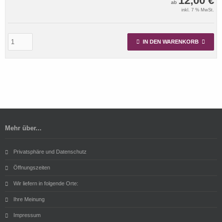
12,00 €
ab
inkl. 7 % MwSt.
IN DEN WARENKORB
Mehr über...
Privatsphäre und Datenschutz
Öffnungszeiten
Wir liefern in folgende Orte:
Ihre Meinung
Impressum