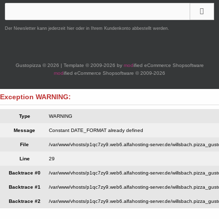
Der Newsletter kann jederzeit hier oder in Ihrem Kundenkonto abbestellt werden.
Gustopizza © 2026 | Template © 2009-2026 by
mod
ified eCommerce Shopsoftware
mod
ified eCommerce Shopsoftware © 2009-2026
Exception WARNING:
Type
WARNING
Message
Constant DATE_FORMAT already defined
File
/var/www/vhosts/p1qc7zy9.web6.alfahosting-server.de/willsbach.pizza_gust
Line
29
Backtrace #0
/var/www/vhosts/p1qc7zy9.web6.alfahosting-server.de/willsbach.pizza_gusto
Backtrace #1
/var/www/vhosts/p1qc7zy9.web6.alfahosting-server.de/willsbach.pizza_gust
Backtrace #2
/var/www/vhosts/p1qc7zy9.web6.alfahosting-server.de/willsbach.pizza_gusto