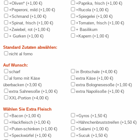
+Oliven*
(+1,00 €)
+Paprika, frisch
(+1,00 €)
+Peperoni, mild
(+1,00 €)
+Rucola
(+1,00 €)
+Schmand
(+1,00 €)
+Spiegelei
(+1,00 €)
+Spinat, frisch
(+1,00 €)
+Tomaten, frisch
(+1,00 €)
+Zwiebel, rot
(+1,00 €)
+ Basilikum
+ Gurken
(+1,00 €)
+Kapern
(+1,00 €)
Standard Zutaten abwählen:
nicht al forno
Auf Wunsch:
scharf
in Brotschale
(+4,00 €)
al forno mit Käse
extra Käse
(+1,00 €)
überbacken
(+3,00 €)
extra Bolognesesoße
(+1,00 €)
extra Sahnesoße
(+1,00 €)
extra Napolisoße
(+1,00 €)
XXL-Portion
(+4,00 €)
Wählen Sie Extra Fleisch
+Bacon
(+1,00 €)
+Gyros
(+1,50 €)
+Hackfleisch
(+1,00 €)
+Hähnchenbruststreifen
(+1,50 €)
+Puten-schinken
(+1,00 €)
+Salami
(+1,00 €)
+Speckwürfel
(+1,00 €)
+Sucuk
(+1,50 €)